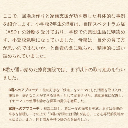
ここで、居場所作りと家族支援が功を奏した具体的な事例
を紹介します。小学校2年生のB君は、自閉スペクトラム症
（ASD）の診断を受けており、学校での集団生活に馴染め
ず、不登校気味になっていました。母親は「自分の育て方
が悪いのではないか」と自責の念に駆られ、精神的に追い
詰められていました。
B君が通い始めた療育施設では、まず以下の取り組みを行い
ました。
B君へのアプローチ：
彼の好きな「鉄道」をテーマにした活動を取り入れ、
施設を「好きなことができる場所」として定着させた。感覚過敏に配慮し、
イヤーマフの使用や静かな個室の提供を徹底した。
家族へのアプローチ：
母親に対し、週に一度の面談を実施。まずは母親の
辛さを傾聴し、その上で「B君の行動には理由がある」ことを専門的見地か
ら伝えた。また、同じ悩みを持つ親の会を紹介した。