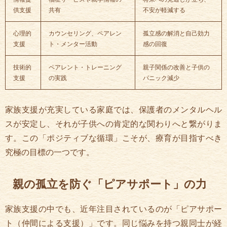
供支援
共有
不安が軽減する
心理的
カウンセリング、ペアレン
孤立感の解消と自己効力
支援
ト・メンター活動
感の回復
技術的
ペアレント・トレーニング
親子関係の改善と子供の
支援
の実践
パニック減少
家族支援が充実している家庭では、保護者のメンタルヘル
スが安定し、それが子供への肯定的な関わりへと繋がりま
す。この「ポジティブな循環」こそが、療育が目指すべき
究極の目標の一つです。
親の孤立を防ぐ「ピアサポート」の力
家族支援の中でも、近年注目されているのが「ピアサポー
ト（仲間による支援）」です。同じ悩みを持つ親同士が経