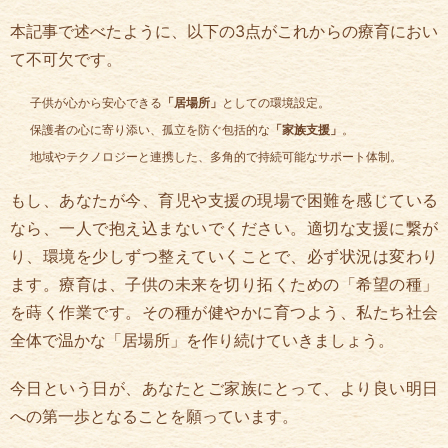
本記事で述べたように、以下の3点がこれからの療育におい
て不可欠です。
子供が心から安心できる
「居場所」
としての環境設定。
保護者の心に寄り添い、孤立を防ぐ包括的な
「家族支援」
。
地域やテクノロジーと連携した、多角的で持続可能なサポート体制。
もし、あなたが今、育児や支援の現場で困難を感じている
なら、一人で抱え込まないでください。適切な支援に繋が
り、環境を少しずつ整えていくことで、必ず状況は変わり
ます。療育は、子供の未来を切り拓くための「希望の種」
を蒔く作業です。その種が健やかに育つよう、私たち社会
全体で温かな「居場所」を作り続けていきましょう。
今日という日が、あなたとご家族にとって、より良い明日
への第一歩となることを願っています。