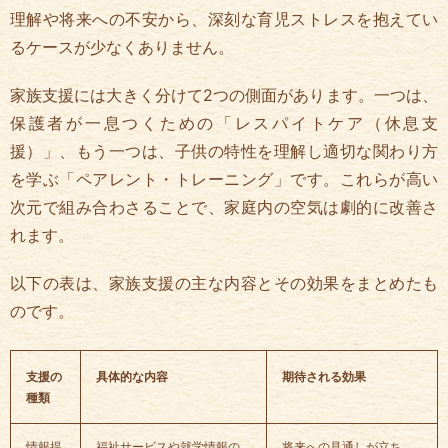
理解や将来への不安から、深刻な育児ストレスを抱えてい
るケースが少なくありません。
家族支援には大きく分けて2つの側面があります。一つは、
保護者が一息つくための「レスパイトケア（休息支
援）」、もう一つは、子供の特性を理解し適切な関わり方
を学ぶ「ペアレント・トレーニング」です。これらが高い
次元で組み合わさることで、家庭内の空気は劇的に改善さ
れます。
以下の表は、家族支援の主な内容とその効果をまとめたも
のです。
支援の
具体的な内容
期待される効果
種類
情報提
福祉サービスや就学情報の
将来への見通しが立ち、