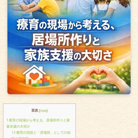
目次
[
hide
]
1
療育の現場から考える、居場所作りと家
族支援の大切さ
1.1
療育の現状と「居場所」としての役