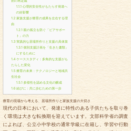
割の再定義
1.1.1
心理的安全性がもたらす発達へ
の好影響
1.2
家族支援が療育の成果を左右する理
由
1.2.1
親の孤立を防ぐ「ピアサポー
ト」の力
1.3
実践的な居場所作りと支援の具体策
1.3.1
個別支援計画を「生きた書類」
にするために
1.4
ケーススタディ：多角的な支援がも
たらした変化
1.5
療育の未来：テクノロジーと地域共
生社会
1.5.1
多様性を認める文化の醸成
1.6
結びに：共に歩むための第一歩
療育の現場から考える、居場所作りと家族支援の大切さ
現代の日本において、発達に特性のある子供たちを取り巻
く環境は大きな転換期を迎えています。文部科学省の調査
によれば、公立小中学校の通常学級に在籍し、学習や行動