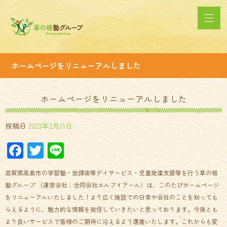
ホームページをリニューアルしました
ホームページをリニューアルしました
投稿日
2023年2月21日
Facebook
Twitter
Line
滋賀県高島市の学習塾・放課後等デイサービス・児童発達支援等を行う草の根
塾グループ （運営会社：合同会社エルブイアール）は、このたびホームページ
をリニューアルいたしました！より広く施設での日常や会社のことを知っても
らえるように、魅力的な情報を発信していきたいと思っております。今後とも
より良いサービスで皆様のご期待に沿えるよう邁進いたします。これからも変