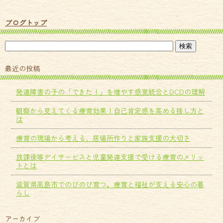
ブログトップ
最近の投稿
発達障害の子の「できた！」を増やす感覚統合とDCDの理解
観察から見えてくる療育効果！自己肯定感を高める接し方と
は
療育の現場から考える、居場所作りと家族支援の大切さ
放課後等デイサービスと児童発達支援で受ける療育のメリッ
トとは
滋賀県高島市でのびのび育つ。療育と福祉が支える安心の暮
らし
アーカイブ