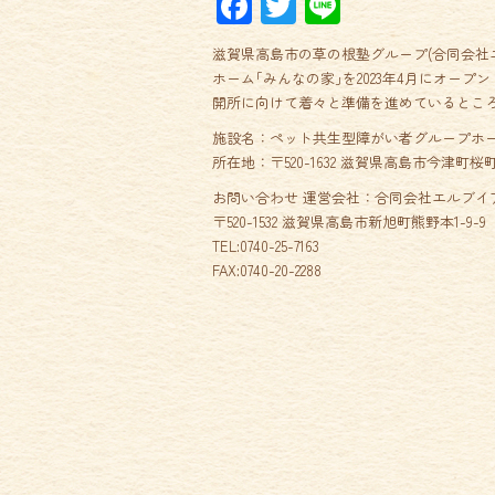
Facebook
Twitter
Line
滋賀県高島市の草の根塾グループ(合同会社
ホーム｢みんなの家｣を2023年4月にオープ
開所に向けて着々と準備を進めているとこ
施設名：ペット共生型障がい者グループホー
所在地：〒520-1632 滋賀県高島市今津町
お問い合わせ 運営会社：合同会社エルブイ
〒520-1532 滋賀県高島市新旭町熊野本1-9-9
TEL:0740-25-7163
FAX:0740-20-2288