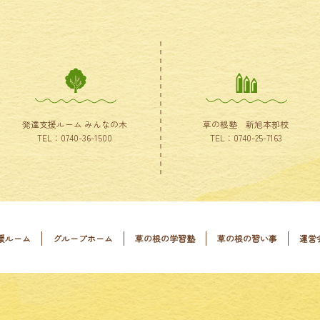
発達支援ルーム みんなの木
草の根塾 新旭本部校
TEL：0740-36-1500
TEL：0740-25-7163
援ルーム
グループホーム
草の根の学習塾
草の根の習い事
運営