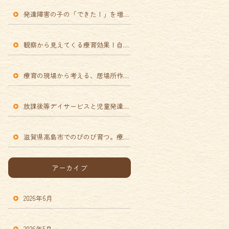
発達障害の子の「できた！」を増やす感覚統合とDCDの理解
観察から見えてくる療育効果！自己肯定感を高める接し方とは
療育の現場から考える、居場所作りと家族支援の大切さ
放課後等デイサービスと児童発達支援で受ける療育のメリットとは
滋賀県高島市でのびのび育つ。療育と福祉が支える安心の暮らし
アーカイブ
2026年6月
2026年5月